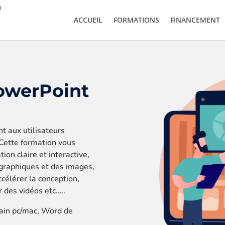
ACCUEIL
FORMATIONS
FINANCEMENT
PowerPoint
t aux utilisateurs
 Cette formation vous
ion claire et interactive,
 graphiques et des images,
ccélérer la conception,
er des vidéos etc…
.
.
main pc/mac, Word de