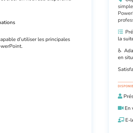
simple
s
PowerP
profes
imations
Pré-
la suit
apable d’utiliser les principales
PowerPoint.
♿ Adap
en sit
Satisf
DISPONI
Pré
En 
E-l