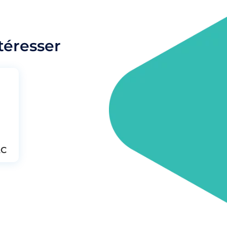
téresser
AC