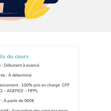
ils du cours
 : Débutant à avancé
ée : À déterminé
ancement : 100% pris en charge CPF
O – AGEFICE – FIFPL
f : À partir de 900€
ectif :
Acquisition des connaissances