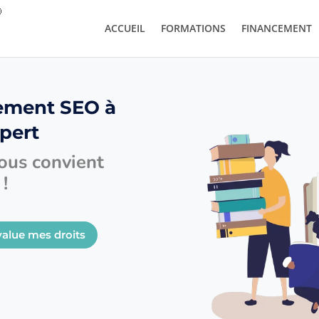
ACCUEIL
FORMATIONS
FINANCEMENT
ement SEO à
xpert
vous convient
!
value mes droits