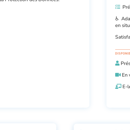
Prér
♿ Adap
en sit
Satisf
DISPONI
Pré
En 
E-l