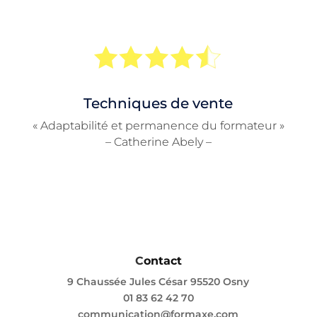
Techniques de vente
« Adaptabilité et permanence du formateur »
– Catherine Abely –
C
ontact
9 Chaussée Jules César 95520 Osny
01 83 62 42 70
communication@formaxe.com