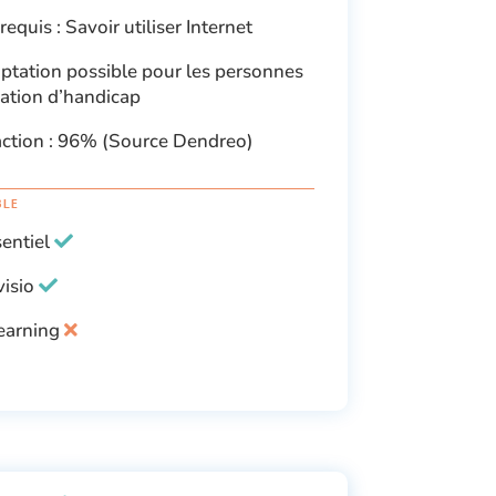
equis : Savoir utiliser Internet
tation possible pour les personnes
uation d’handicap
action : 96% (Source Dendreo)
BLE
sentiel
visio
earning