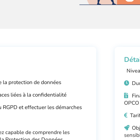
Déta
Nivea
e la protection de données
Dur
aces liées à la confidentialité
Fin
OPCO 
au RGPD et effectuer les démarches
Tarif
Obj
erez capable de comprendre les
sensib
 la Protection des Données.