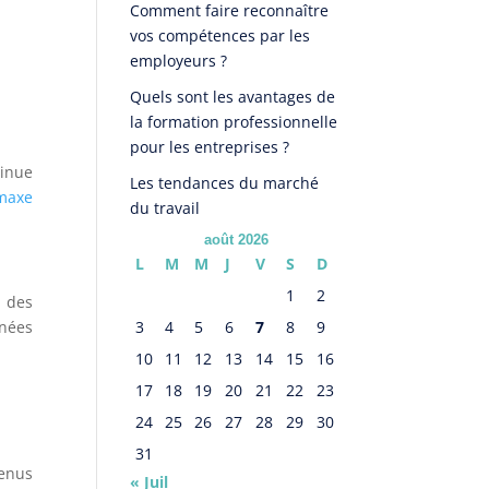
Comment faire reconnaître
vos compétences par les
employeurs ?
Quels sont les avantages de
la formation professionnelle
pour les entreprises ?
tinue
Les tendances du marché
maxe
du travail
août 2026
L
M
M
J
V
S
D
1
2
, des
nées
3
4
5
6
7
8
9
10
11
12
13
14
15
16
17
18
19
20
21
22
23
24
25
26
27
28
29
30
31
tenus
« Juil