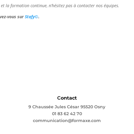
e et la formation continue, n’hésitez pas à contacter nos équipes.
ivez-vous sur
Stafy©
.
C
ontact
9 Chaussée Jules César 95520 Osny
01 83 62 42 70
communication@formaxe.com