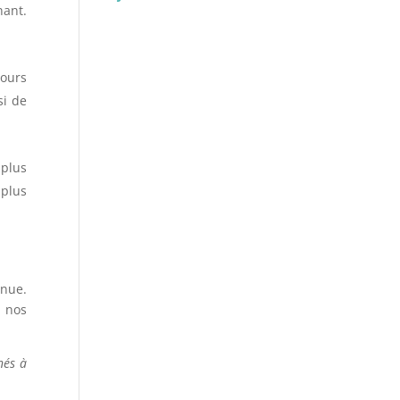
nant.
cours
si de
 plus
 plus
inue.
r nos
nés à