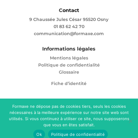
C
ontact
9 Chaussée Jules César 95520 Osny
01 83 62 42 70
communication@formaxe.com
Informations légales
Mentions légales
Politique de confidentialité
Glossaire
Fiche d’identité
Formaxe ne dépose pas de cookies tiers, seuls les cookies
nécessaires à la meilleure expérience sur notre site web sont
Enregistré sous le numéro 11 95 05865 95. Cet
utilisés. Si vous continuez à utiliser ce site, nous supposerons
enregistrement ne vaut pas agrément de l’Etat.
que vous en êtes satisfait.
© Formaxe 2025. Tous droits réservés
Ok
Politique de confidentialité