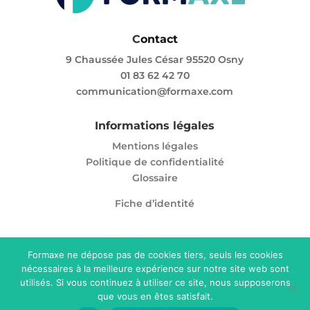
C
ontact
9 Chaussée Jules César 95520 Osny
01 83 62 42 70
communication@formaxe.com
Informations légales
Mentions légales
Politique de confidentialité
Glossaire
Fiche d’identité
Formaxe ne dépose pas de cookies tiers, seuls les cookies
nécessaires à la meilleure expérience sur notre site web sont
Enregistré sous le numéro 11 95 05865 95. Cet
utilisés. Si vous continuez à utiliser ce site, nous supposerons
enregistrement ne vaut pas agrément de l’Etat.
que vous en êtes satisfait.
© Formaxe 2025. Tous droits réservés