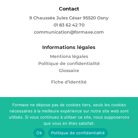
C
ontact
9 Chaussée Jules César 95520 Osny
01 83 62 42 70
communication@formaxe.com
Informations légales
Mentions légales
Politique de confidentialité
Glossaire
Fiche d’identité
Formaxe ne dépose pas de cookies tiers, seuls les cookies
Enregistré sous le numéro 11 95 05865 95. Cet
nécessaires à la meilleure expérience sur notre site web sont
utilisés. Si vous continuez à utiliser ce site, nous supposerons
enregistrement ne vaut pas agrément de l’Etat.
que vous en êtes satisfait.
© Formaxe 2025. Tous droits réservés
Ok
Politique de confidentialité