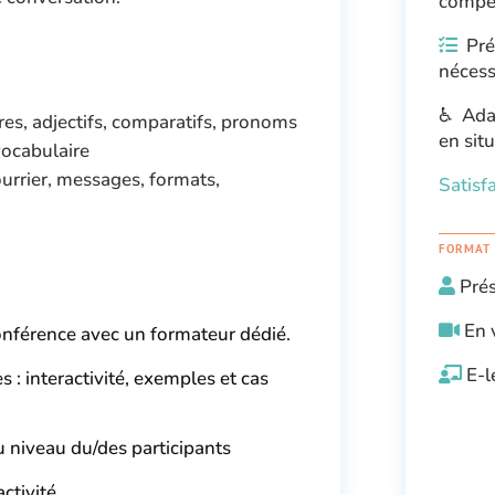
compé
Pré
nécess
♿ Adap
res, adjectifs, comparatifs, pronoms
en sit
vocabulaire
ourrier, messages, formats,
Satisf
FORMAT
Pré
En 
onférence avec un formateur dédié.
E-l
: interactivité, exemples et cas
niveau du/des participants
ctivité