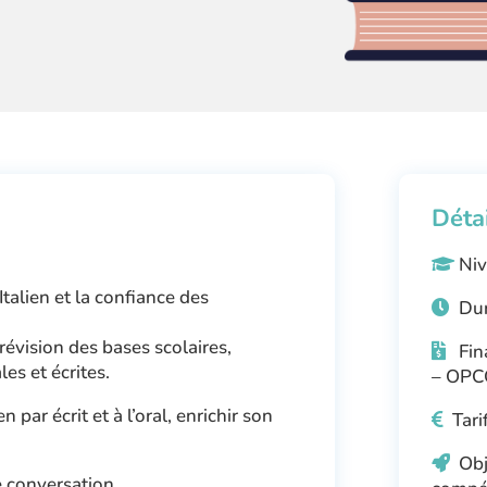
Déta
Niv
Italien et la confiance des
Dur
u révision des bases scolaires,
Fin
es et écrites.
– OPC
par écrit et à l’oral, enrichir son
Tari
Obj
 conversation.