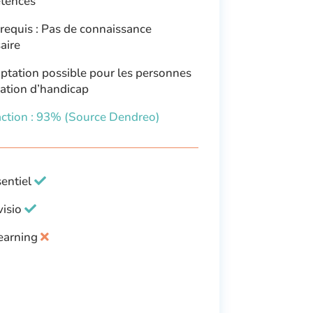
tences
requis : Pas de connaissance
aire
tation possible pour les personnes
uation d’handicap
action : 93% (Source Dendreo)
sentiel
visio
earning